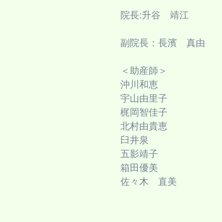
院長:升谷 靖江
副院長：長濱 真由
＜助産師＞
沖川和恵
宇山由里子
梶岡智佳子
北村由貴恵
臼井泉
五影靖子
​箱田優美
佐々木 直美