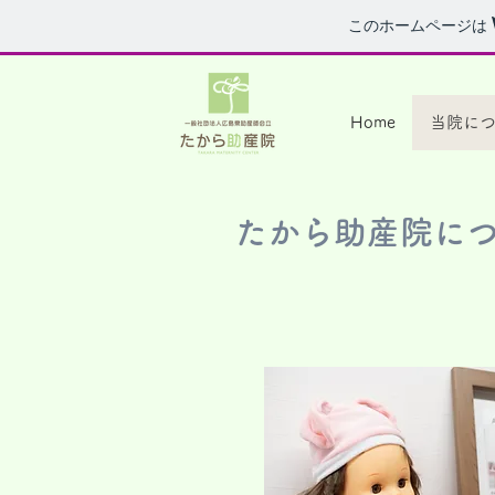
このホームページは
&
Home
当院に
​たから助産院に